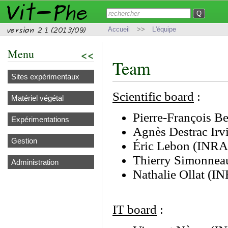
Accueil
>>
L'équipe
Menu
<<
Team
Sites expérimentaux
Scientific board
:
Matériel végétal
Pierre-François B
Expérimentations
Agnès Destrac Ir
Gestion
Éric Lebon (INRA
Thierry Simonne
Administration
Nathalie Ollat (
IT board
: