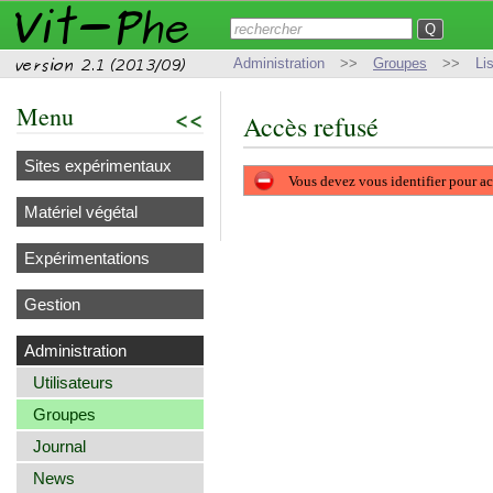
Administration
>>
Groupes
>>
Li
Menu
<<
Accès refusé
Sites expérimentaux
Vous devez vous identifier pour ac
Matériel végétal
Expérimentations
Gestion
Administration
Utilisateurs
Groupes
Journal
News